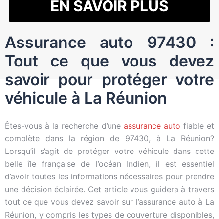
EN SAVOIR PLUS
Assurance auto 97430 :
Tout ce que vous devez
savoir pour protéger votre
véhicule à La Réunion
Êtes-vous à la recherche d’une
assurance auto
fiable et
complète dans la région de 97430, à La Réunion?
Lorsqu’il s’agit de protéger votre véhicule dans cette
belle île française de l’océan Indien, il est essentiel
d’avoir toutes les informations nécessaires pour prendre
une décision éclairée. Cet article vous guidera à travers
tout ce que vous devez savoir sur l’assurance auto à La
Réunion, y compris les types de couverture disponibles,