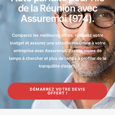
de la Réunion avec
Assuremoi (974).
Comparez les meilleures offres, réduisez votre
budget et assurez une sécurité maximale à votre
entreprise avec Assuremoi. Passez moins de
temps à chercher et plus de temps à profiter de la
tranquillité d’esprit.
DÉMARREZ VOTRE DEVIS
OFFERT !
Gratuit et sans engagement.