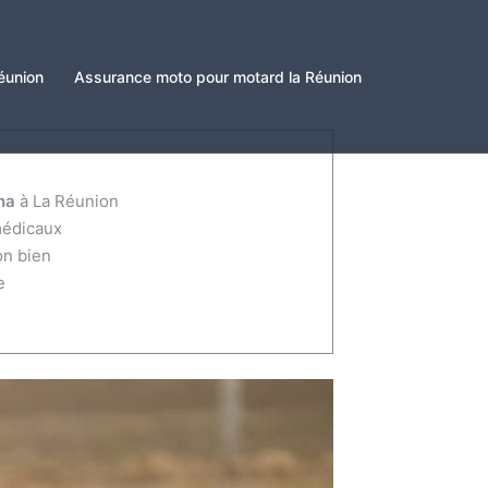
éunion
Assurance moto pour motard la Réunion
ha
à La Réunion
médicaux
on bien
e