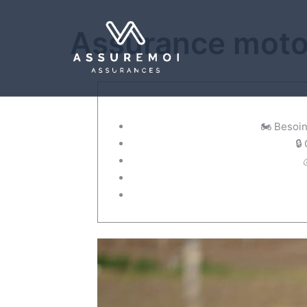
Assurance moto
🏍️ Besoi
🔒