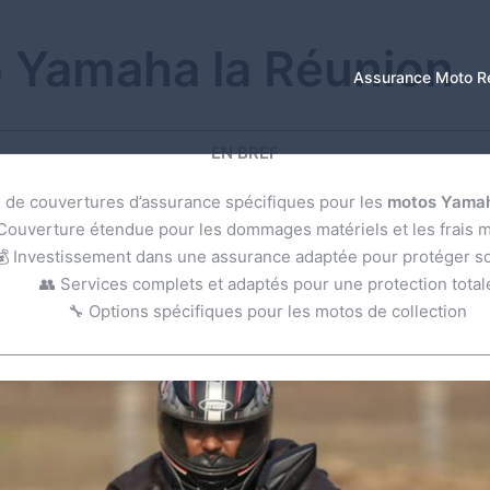
 Yamaha la Réunion
Assurance Moto R
EN BREF
n de couvertures d’assurance spécifiques pour les
motos Yama
 Couverture étendue pour les dommages matériels et les frais 
💰 Investissement dans une assurance adaptée pour protéger s
👥 Services complets et adaptés pour une protection total
🔧 Options spécifiques pour les motos de collection