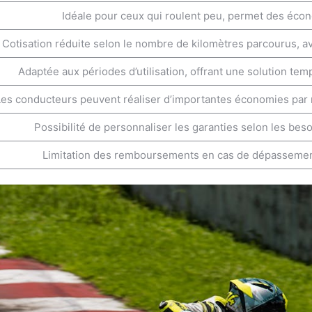
Idéale pour ceux qui roulent peu, permet des écon
Cotisation réduite selon le nombre de kilomètres parcourus, a
Adaptée aux périodes d’utilisation, offrant une solution temp
es conducteurs peuvent réaliser d’importantes économies par ra
Possibilité de personnaliser les garanties selon les bes
Limitation des remboursements en cas de dépassement 