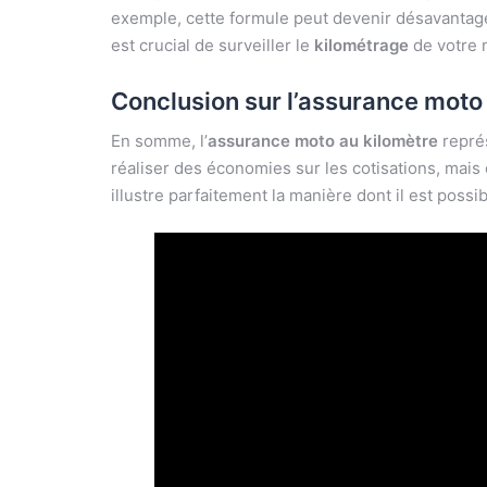
exemple, cette formule peut devenir désavantageu
est crucial de surveiller le
kilométrage
de votre m
Conclusion sur l’assurance moto
En somme, l’
assurance moto au kilomètre
repré
réaliser des économies sur les cotisations, mai
illustre parfaitement la manière dont il est poss