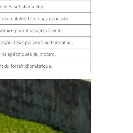
omies substantielles.
vec un plafond à ne pas dépasser.
oraire pour les courts trajets.
pport aux polices traditionnelles.
oins spécifiques du motard.
du forfait kilométrique.