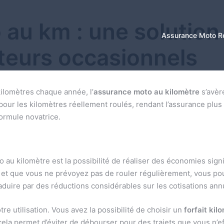
au km : une solutio
Assurance Moto R
teurs occasionnels
ilomètres chaque année, l’
assurance moto au kilomètre
s’avèr
our les kilomètres réellement roulés, rendant l’assurance plus 
ormule novatrice.
 au kilomètre est la possibilité de réaliser des économies signi
l et que vous ne prévoyez pas de rouler régulièrement, vous p
aduire par des réductions considérables sur les cotisations ann
re utilisation. Vous avez la possibilité de choisir un
forfait kil
la permet d’éviter de débourser pour des trajets que vous n’effe