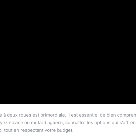
 à deux roues est primordiale, il est essentiel de bien compre
ez novice ou motard aguerri, connaître les options qui s’offrent
o, tout en respectant votre budget.