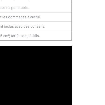
esoins ponctuels.
t les dommages à autrui.
t inclus avec des conseils.
cm³, tarifs compétitifs.