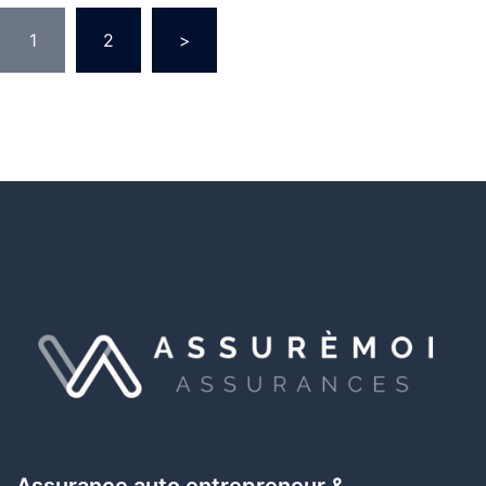
1
2
>
Assurance auto entrepreneur &