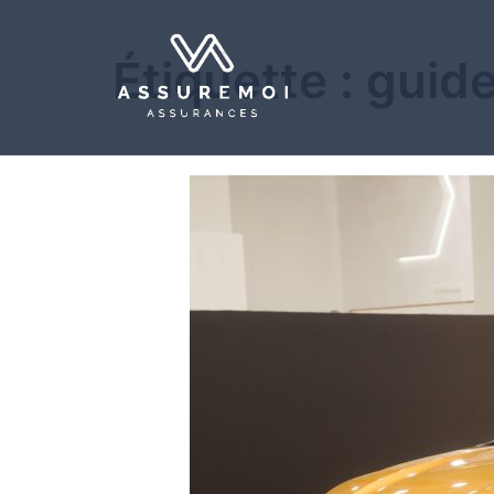
Étiquette :
guid