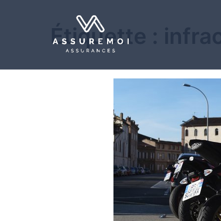
Étiquette :
infra