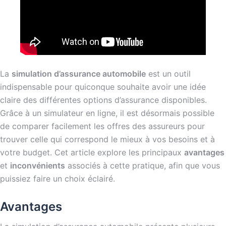
La
simulation d’assurance automobile
est un outil
indispensable pour quiconque souhaite avoir une idée
claire des différentes options d’assurance disponibles.
Grâce à un simulateur en ligne, il est désormais possible
de comparer facilement les offres des assureurs pour
trouver celle qui correspond le mieux à vos besoins et à
votre budget. Cet article explore les principaux
avantages
et
inconvénients
associés à cette pratique, afin que vous
puissiez faire un choix éclairé.
Avantages