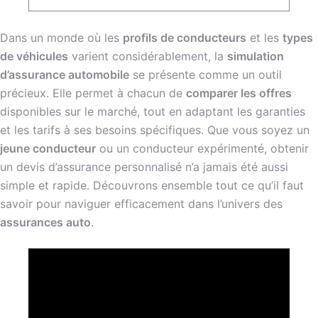
Dans un monde où les
profils de conducteurs
et les
types
de véhicules
varient considérablement, la
simulation
d’assurance automobile
se présente comme un outil
précieux. Elle permet à chacun de
comparer les offres
disponibles sur le marché, tout en adaptant les garanties
et les tarifs à ses besoins spécifiques. Que vous soyez un
jeune conducteur
ou un conducteur expérimenté, obtenir
un devis d’assurance personnalisé n’a jamais été aussi
simple et rapide. Découvrons ensemble tout ce qu’il faut
savoir pour naviguer efficacement dans l’univers des
assurances auto
.