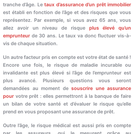
tranche d’âge. Le
taux d’assurance d’un prêt immobilier
est
ét
abli en fonction de l’âge et des
risque
s que vous
représentez. Par exemple, si vous avez 65 ans, vous
allez avoir un niveau de
risque
plus élevé qu’un
emprunteur
de 30 ans. Le taux va donc fluctuer vis-à-
vis de chaque situation.
Un autre facteur pris en compte est votre état de santé !
Encore une fois, le
risque
de maladie incurable ou
invalidante est plus élevé si l’âge de l’emprunteur est
plus avancé. Plusieurs questions vous seront
demandées au moment de
souscrire une
assur
ance
pour
votre prêt : elles permettront à la banque de faire
un bilan de votre santé et d’évaluer le
risque
qu’elle
prend en vous proposant une
assur
ance de prêt.
Outre l’âge, le
risque
médical est aussi pris en compte
par les
assur
eurs, qui le mesurent grâce au